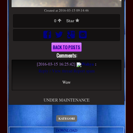
Created at 2016-03-15 09:14:46
0
Star
BACK TO POSTS
Comments:
Wahya
:
[2016-03-15 16:25:42]
Reply / View thread
Report spam
Waw
UNDER MAINTENANCE
KATEGORI
DOWNLOAD