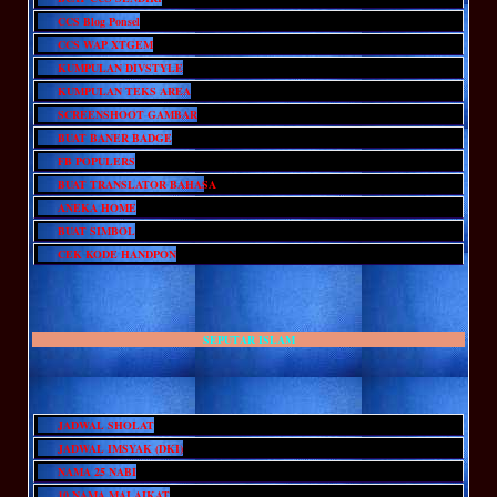
CCS Blog Ponsel
CCS WAP XTGEM
KUMPULAN DIVSTYLE
KUMPULAN TEKS AREA
SCREENSHOOT GAMBAR
BUAT BANER BADGE
FB POPULERS
BUAT TRANSLATOR BAHASA
ANEKA HOME
BUAT SIMBOL
CEK KODE HANDPON
SEPUTAR ISLAM
JADWAL SHOLAT
JADWAL IMSYAK (DKI)
NAMA 25 NABI
10 NAMA MALAIKAT