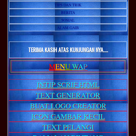
TIPS DAN TRIK
BERITA
SOSIAL
ALAM GAIB
TERIMA KASIH ATAS KUNJUNGAN NYA....
M
E
N
U
W
A
P
INTIP SCRIF HTML
TEXT GENERATOR
BUAT LOGO CREATOR
ICON GAMBAR KECIL
TEXT PELANGI