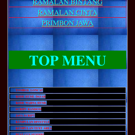
RAMALAN BINTANG
RAMALAN CINTA
PRIMBON JAWA
TOP MENU
TOMBOL LONCAT
KODE HTML DASAR
KODE WARNA HTML
SCRIPT RANDOM
JAVA SCRIPT
KUMPULAN DIVSTYLE
KUMPULAN TEXT AREA
BUAT CCS SENDIRI