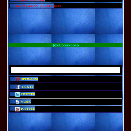
MACAM MACAM TULISAN ARAB
JONA DOWNLOAD
OPERAMINI
TRIK FB
TWITTER
MUSIK
YOUTUBE