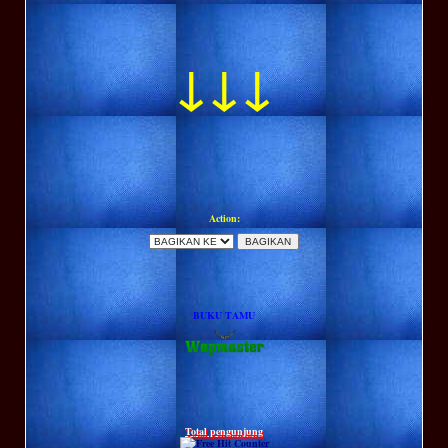
↓↓↓
Action:
BUKU TAMU
Total pengunjung