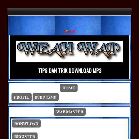
w
e
l
c
o
m
e
TIPS DAN TRIK DOWNLOAD MP3
HOME
|
PROFIL
|
BUKU TAMU
WAP MASTER
DONWLOAD
REGISTER