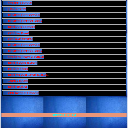
SCRIPT RANDOM
JAVA SCRIPT
KUMPULAN DIVSTYLE
KUMPULAN TEXT AREA
BUAT CCS SENDIRI
CCS Blog Ponsel
CCS WAP XTGEM
KUMPULAN DIVSTYLE
KUMPULAN TEKS AREA
SCREENSHOOT GAMBAR
BUAT BANER BADGE
FB POPULERS
BUAT TRANSLATOR BAHASA
ANEKA HOME
BUAT SIMBOL
CEK KODE HANDPON
SEPUTAR ISLAM