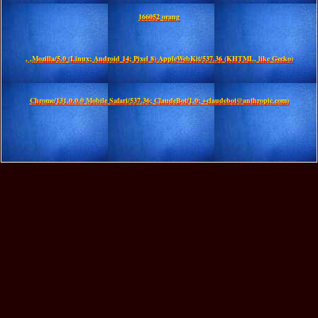
166052 orang
, ,Mozilla/5.0 (Linux; Android 14; Pixel 8) AppleWebKit/537.36 (KHTML, like Gecko)
Chrome/131.0.0.0 Mobile Safari/537.36; ClaudeBot/1.0; +claudebot@anthropic.com)