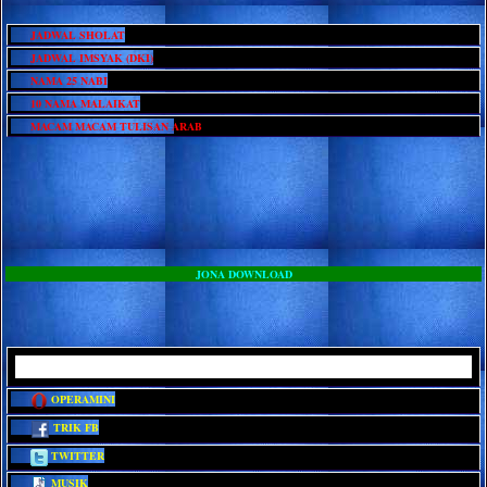
JADWAL SHOLAT
JADWAL IMSYAK (DKI)
NAMA 25 NABI
10 NAMA MALAIKAT
MACAM MACAM TULISAN ARAB
JONA DOWNLOAD
OPERAMINI
TRIK FB
TWITTER
MUSIK