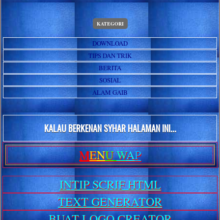
KATEGORI
DOWNLOAD
TIPS DAN TRIK
BERITA
SOSIAL
ALAM GAIB
KALAU BERKENAN SYHAR HALAMAN INI...
M
E
N
U
W
A
P
INTIP SCRIF HTML
TEXT GENERATOR
BUAT LOGO CREATOR