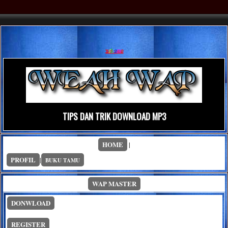
w
e
l
c
o
m
e
TIPS DAN TRIK DOWNLOAD MP3
HOME
|
PROFIL
|
BUKU TAMU
WAP MASTER
DONWLOAD
REGISTER