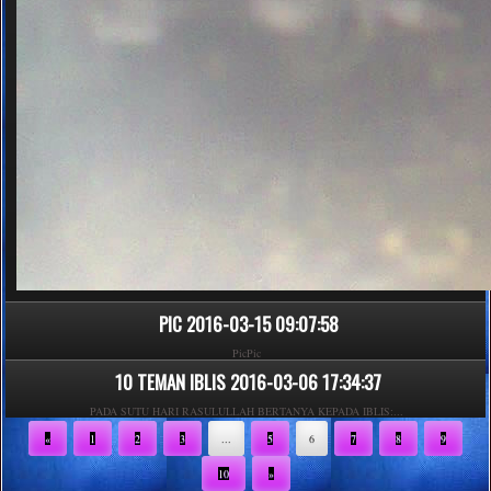
PIC
2016-03-15 09:07:58
PicPic
10 TEMAN IBLIS
2016-03-06 17:34:37
PADA SUTU HARI RASULULLAH BERTANYA KEPADA IBLIS:...
«
1
2
3
...
5
6
7
8
9
10
»