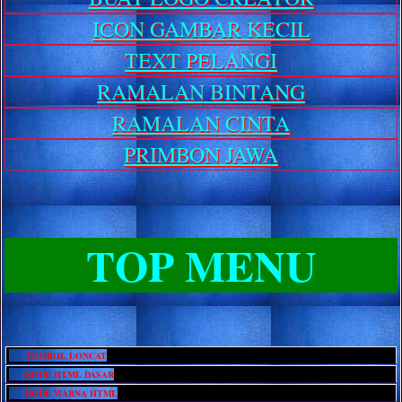
ICON GAMBAR KECIL
TEXT PELANGI
RAMALAN BINTANG
RAMALAN CINTA
PRIMBON JAWA
TOP MENU
TOMBOL LONCAT
KODE HTML DASAR
KODE WARNA HTML