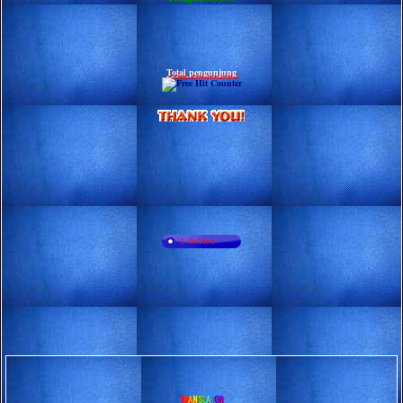
Total pengunjung
T
R
A
N
S
L
A
T
O
R