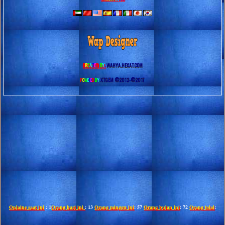
C
R
E
A
T
E
D
B
Y
:
WAHYA.HEXAT.COM
XTGEM ©2012-©2017
P
O
W
E
R
E
D
B
Y
:
Onlaine saat ini
: 1
Orang hari ini
: 13
Orang minggu ini
: 57
Orang bulan ini
: 72
Orang tolal
: